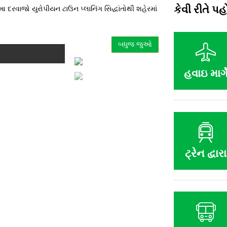
દરવાજો યુરોપીયન ટાઉન પ્લાનિંગ સિદ્ધાંતોથી શહેરમાં
કેવી રીતે પહો
બધુજ જુઓ
હવાઇ માર્ગ
ટ્રેન દ્વારા