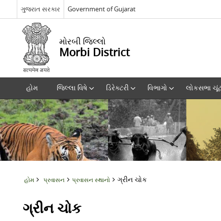
ગુજરાત સરકાર
Government of Gujarat
મોરબી જિલ્લો
Morbi District
હોમ
જિલ્લા વિષે
ડિરેક્ટરી
વિભાગો
લોકસભા ચૂં
ગ્રીન ચોક
હોમ
પ્રવાસન
પ્રવાસન સ્થાનો
ગ્રીન ચોક