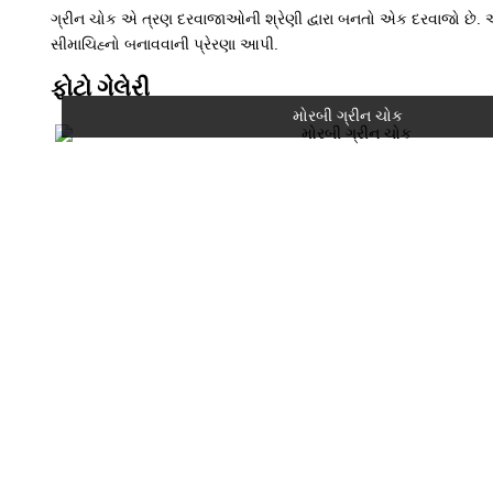
ગ્રીન ચોક એ ત્રણ દરવાજાઓની શ્રેણી દ્વારા બનતો એક દરવાજો છે. આ 
સીમાચિહ્નો બનાવવાની પ્રેરણા આપી.
ફોટો ગેલેરી
મોરબી ગ્રીન ચોક