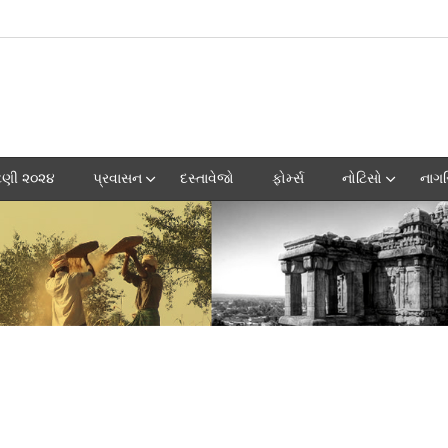
ટણી ૨૦૨૪
પ્રવાસન
દસ્તાવેજો
ફોર્મ્સ
નોટિસો
નાગ