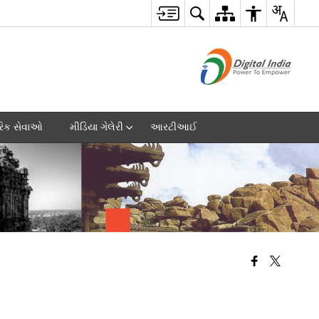
રિક સેવાઓ
મીડિયા ગેલેરી
આરટીઆઈ