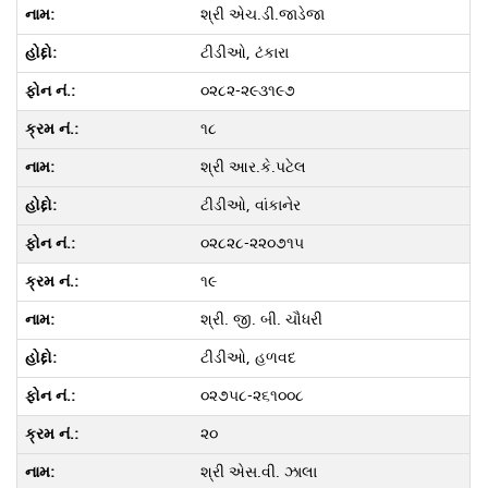
શ્રી એચ.ડી.જાડેજા
ટીડીઓ, ટંકારા
૦૨૮૨-૨૯૩૧૯૭
૧૮
શ્રી આર.કે.પટેલ
ટીડીઓ, વાંકાનેર
૦૨૮૨૮-૨૨૦૭૧૫
૧૯
શ્રી. જી. બી. ચૌધરી
ટીડીઓ, હળવદ
૦૨૭૫૮-૨૬૧૦૦૮
૨૦
શ્રી એસ.વી. ઝાલા