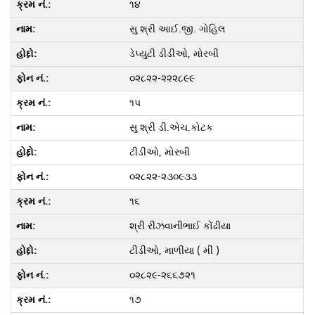
૧૪
સુ શ્રી આઈ.જી. ગોહિલ
ડેપ્યુટી ડીડીઓ, મોરબી
૦૨૮૨૨-૨૨૨૮૯૯
૧૫
સુ શ્રી ડી.એચ.કોટક
ટીડીઓ, મોરબી
૦૨૮૨૨-૨૩૦૯૩૩
૧૬
શ્રી રીઝવાનીભાઈ કોંઢીયા
ટીડીઓ, માળીયા ( મીં )
૦૨૮૨૯-૨૬૬૭૨૧
૧૭