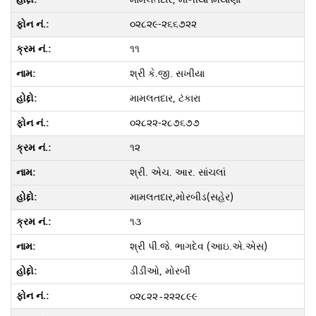
૦૨૮૨૯-૨૬૬૭૨૨
૧૧
શ્રી કે.જી. સખીયા
મામલતદાર, ટંકારા
૦૨૮૨૨-૨૮૭૬૭૭
૧૨
શ્રી. એચ. આર. સાંચલાં
મામલતદાર,મોરબીડ(સહેર)
૧૩
શ્રી પી.જે. ભાગદેવ (આઇ.એ.એસ)
ડીડીઓ, મોરબી
૦૨૮૨૨-૨૨૨૮૯૯