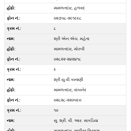
મામલતદાર, હળવદ
૦૨૭૫૮-૨૯૧૯૯૮
૮
શ્રી એન.એચ. મહેતા
મામલતદાર, મોરબી
૦૨૮૨૨-૨૪૨૪૧૮
૯
શ્રી યુ.વી.કાનાણી
મામલતદાર, વાંકાનેર
૦૨૮૨૮-૨૨૦૫૯૦
૧૦
સુ. શ્રી. વી. આર. માકડિયા
મામલતદાર, માળીયા મિયાણા