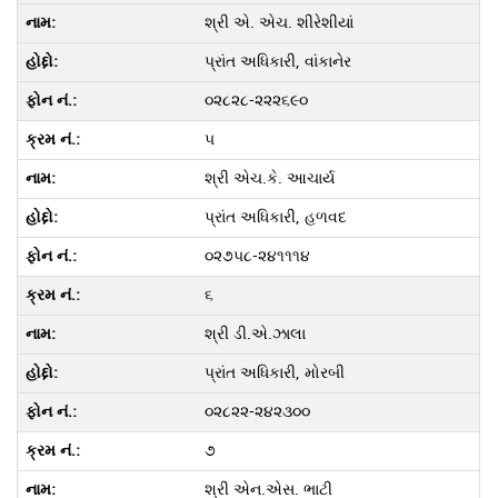
શ્રી એ. એચ. શીરેશીયાં
પ્રાંત અધિકારી, વાંકાનેર
૦૨૮૨૮-૨૨૨૬૯૦
૫
શ્રી એચ.કે. આચાર્ય
પ્રાંત અધિકારી, હળવદ
૦૨૭૫૮-૨૪૧૧૧૪
૬
શ્રી ડી.એ.ઝાલા
પ્રાંત અધિકારી, મોરબી
૦૨૮૨૨-૨૪૨૩૦૦
૭
શ્રી એન.એસ. ભાટી