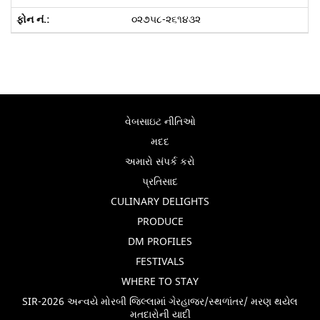
૦૨૭૫૮-૨૬૧૪૩૨
વેબસાઇટ નીતિઓ
મદદ
અમારો સંપર્ક કરો
પ્રતિસાદ
CULINARY DELIGHTS
PRODUCE
DM PROFILES
FESTIVALS
WHERE TO STAY
SIR-2026 અન્વયે મોરબી જિલ્લામાં ગેરહાજર/સ્થળાંતર/ મરણ થયેલ
મતદારોની યાદી