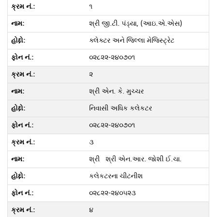
૧
શ્રી જી.ટી. પંડ્યા, (આઇ.એ.એસ)
ક્લેક્ટર અને જિલ્લા મેજિસ્ટ્રેટ
૦૨૮૨૨-૨૪૦૭૦૧
૨
શ્રી એન. કે. મુચ્ચર
નિવાસી અધિક કલેકટર
૦૨૮૨૨-૨૪૦૭૦૧
૩
શ્રી શ્રી એન.આર. જોશી ઈ.ચા.
કલેકટરના ચીટનીશ
૦૨૮૨૨-૨૪૦૫૨૩
૪