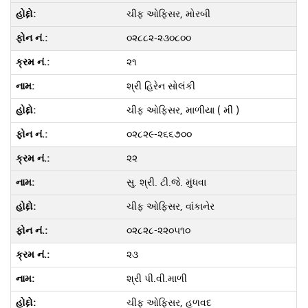
ચીફ ઓફિસર, મોરબી
૦૨૮૮૨-૨૩૦૮૦૦
૨૧
શ્રી હિરેન સોલંકી
ચીફ ઓફિસર, માળીયા ( મીં )
૦૨૮૨૯-૨૬૬૭૦૦
૨૨
સુ. શ્રી. ટી.જે. મુંધવા
ચીફ ઓફિસર, વાંકાનેર
૦૨૮૨૮-૨૨૦૫૧૦
૨૩
શ્રી પી.વી.માળી
ચીફ ઓફિસર, હળવદ