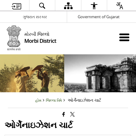
ગુજરાત સરકાર
Government of Gujarat
મોરબી જિલ્લો
Morbi District
ઓર્ગેનાઇઝેશન ચાર્ટ
હોમ
જિલ્લા વિષે
ઓર્ગેનાઇઝેશન ચાર્ટ