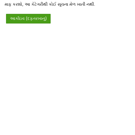
માફ કરશો, આ કેટેગરીથી કોઈ સૂચના મેળ ખાતી નથી.
આર્કાઇવ (દફ્તરખાનુ)