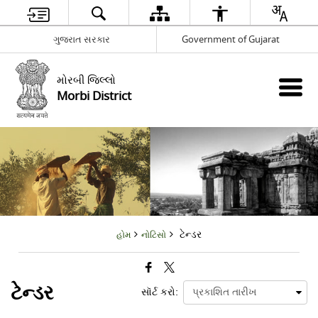
ગુજરાત સરકાર
Government of Gujarat
મોરબી જિલ્લો
Morbi District
ટેન્ડર
હોમ
નોટિસો
ટેન્ડર
સૉર્ટ કરો: