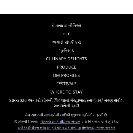
વેબસાઇટ નીતિઓ
મદદ
અમારો સંપર્ક કરો
પ્રતિસાદ
CULINARY DELIGHTS
PRODUCE
DM PROFILES
FESTIVALS
WHERE TO STAY
SIR-2026 અન્વયે મોરબી જિલ્લામાં ગેરહાજર/સ્થળાંતર/ મરણ થયેલ
મતદારોની યાદી
વેબ સાઇટની સામગ્રીની માલિકી જીલ્લા વહીવટી તંત્રની છે.
© મોરબી જિલ્લો ,
નેશનલ ઇન્ફોર્મેટિક્સ સેન્ટર
દ્વારા વિકસિત અને હોસ્ટેડ,
ઇલેક્ટ્રોનીક્સ તથા ઇન્ફોરમેશન ટેકનોલોજી મંત્રાલય, ભારત સરકાર