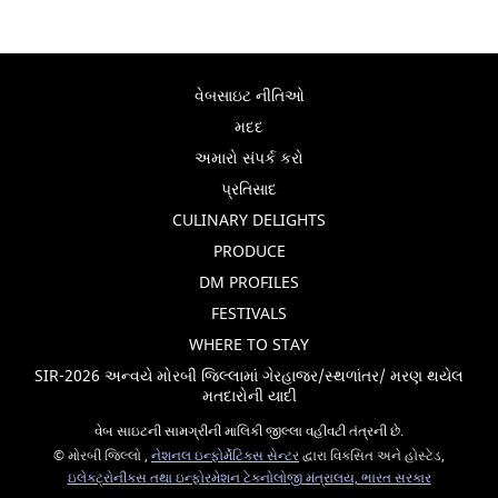
વેબસાઇટ નીતિઓ
મદદ
અમારો સંપર્ક કરો
પ્રતિસાદ
CULINARY DELIGHTS
PRODUCE
DM PROFILES
FESTIVALS
WHERE TO STAY
SIR-2026 અન્વયે મોરબી જિલ્લામાં ગેરહાજર/સ્થળાંતર/ મરણ થયેલ
મતદારોની યાદી
વેબ સાઇટની સામગ્રીની માલિકી જીલ્લા વહીવટી તંત્રની છે.
© મોરબી જિલ્લો ,
નેશનલ ઇન્ફોર્મેટિક્સ સેન્ટર
દ્વારા વિકસિત અને હોસ્ટેડ,
ઇલેક્ટ્રોનીક્સ તથા ઇન્ફોરમેશન ટેકનોલોજી મંત્રાલય, ભારત સરકાર