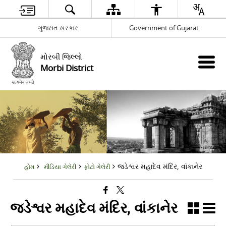
ગુજરાત સરકાર
Government of Gujarat
મોરબી જિલ્લો
Morbi District
જડેશ્વર મહાદેવ મંદિર, વાંકાનેર
હોમ
મીડિયા ગેલેરી
ફોટો ગેલેરી
જડેશ્વર મહાદેવ મંદિર, વાંકાનેર
મહાદેવ મંદિર