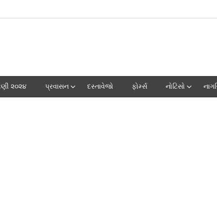
ટણી ૨૦૨૪
પ્રવાસન
દસ્તાવેજો
ફોર્મ્સ
નોટિસો
નાગ