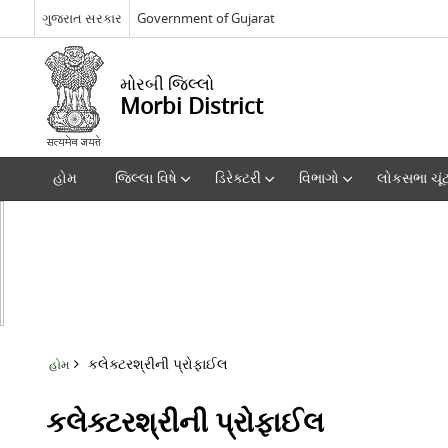
ગુજરાત સરકાર
Government of Gujarat
મોરબી જિલ્લો
Morbi District
હોમ
જિલ્લા વિષે
ડિરેક્ટરી
વિભાગો
લોકસભા ચૂં
કલેક્ટરશ્રીની પ્રોફાઈલ
હોમ
કલેક્ટરશ્રીની પ્રોફાઈલ