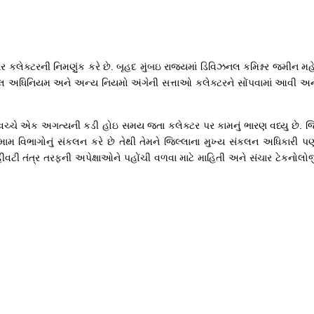
લેક્ટરની નિમણુંક કરે છે. બૃહદ મુંબઇ રાજ્યમાં ડિવિઝનલ કમિશ્નર જમીન 
ેસૂલ અધિનિયમ અને અન્ય નિયમો અંગેની સત્તાઓ કલેક્ટરને સોંપવામાં આવી અને
ે એક અગત્યની કડી હોઇ સમય જતા કલેક્ટર પર કામનું ભારણ વધ્યુ છે. જિલ્લ
 વિભાગોનું સંકલન કરે છે તેથી તેમને જિલ્લાના મુખ્ય સંકલન અધિકારી પ
વહીવટી તંત્ર તરફની અપેક્ષાઓને પહોંચી વળવા માટે માહિતી અને સંચાર ટેકનોલો