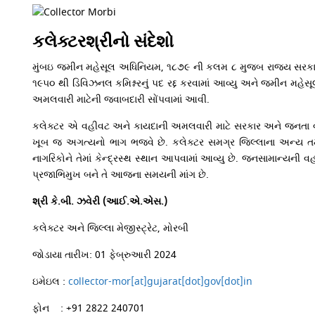
કલેક્ટરશ્રીનો સંદેશો
મુંબઇ જમીન મહેસૂલ અધિનિયમ, ૧૮૭૯ ની કલમ ૮ મુજબ રાજ્ય સરકાર ક
૧૯૫૦ થી ડિવિઝનલ કમિશ્નરનું પદ રદ્દ કરવામાં આવ્યુ અને જમીન મહ
અમલવારી માટેની જવાબદારી સોંપવામાં આવી.
કલેક્ટર એ વહીવટ અને કાયદાની અમલવારી માટે સરકાર અને જનતા વચ્ચ
ખૂબ જ અગત્યનો ભાગ ભજવે છે. કલેક્ટર સમગ્ર જિલ્લાના અન્ય તમામ
નાગરિકોને તેમાં કેન્દ્રસ્થ સ્થાન આપવામાં આવ્યુ છે. જનસામાન્યની 
પ્રજાભિમુખ બને તે આજના સમયની માંગ છે.
શ્રી
કે.બી. ઝવેરી
(આઈ.એ.એસ.)
કલેક્ટર અને જિલ્લા મેજીસ્ટ્રેટ, મોરબી
જોડાયા તારીખ:
01 ફેબ્રુઆરી 2024
ઇમેઇલ :
collector-mor[at]gujarat[dot]gov[dot]in
ફોન : +91 2822 240701