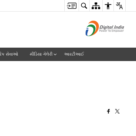
રિક સેવાઓ
મીડિયા ગેલેરી
આરટીઆઈ