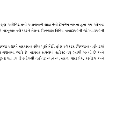
મહેસૂલ અધિનિયમની અમલવારી થાય તેની દેખરેખ રાખતા હતા. ૧૫ ઓગષ્ટ
 તદ્દનુસાર કલેક્ટરને તેમના જિલ્લામાં વિવિધ કાયદાઓની જોગવાઇઓની
ા કક્ષાએ સરકારના સીધા પ્રતિનિધિ હોઇ કલેક્ટર જિલ્લાના વહીવટમાં
ણ ગણવામાં આવે છે. સાંપ્રત સમયમાં વહીવટ વધુ ઝડપી બન્યો છે અને
જીના મહત્તમ ઉપયોગથી વહીવટ વધુને વધુ સરળ, પારદર્શક, કાર્યદક્ષ અને