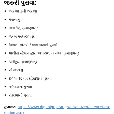
જરુરી પુરાવા:
અરજદારની અરજી
પંચનામુ
તલાટીનું પ્રમાણપત્ર
જન્મ પ્રમાણપત્ર
પિતાની નોકરી / વ્યવસાયનો પુરાવો
પોલીસ સ્ટેશન દ્વારા અપાયેલ ના વાંધો પ્રમાણપત્ર
ચારીત્ર્ય પ્રમાણપત્ર
સોગંદનામુ
છેલ્લા 10 વર્ષ રહેઠાણનો પુરાવા
ઓળખનો પુરાવો
રહેઠાણનો પુરાવા
મુલાકાત
:
https://www.digitalgujarat.gov.in/Citizen/ServiceDesc
ription.aspx