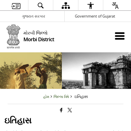
ગુજરાત સરકાર
Government of Gujarat
મોરબી જિલ્લો
Morbi District
ઇતિહાસ
હોમ
જિલ્લા વિષે
ઇતિહાસ