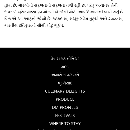
હોય છે. મોરબીની સફળતાની સફળતા મળી રહી છે. પરંતુ અચાનક તેની
ઉપર બે બ્રેક મળ્યા. હા મોરબી બે સૌથી મોટી આપત્તિઓમાંથી બચી ગયું છે.
વિશ્વએ આ આફતો જોયી છે. ૧૯૭૯ માં, મચ્છુ-૨ ડેમ તુટ્યો અને ૨૦૦૦ માં,
ભારતીય ઇતિહાસનો સૌથી મોટું ભૂકંપ.
વેબસાઇટ નીતિઓ
મદદ
અમારો સંપર્ક કરો
પ્રતિસાદ
CULINARY DELIGHTS
PRODUCE
DM PROFILES
FESTIVALS
WHERE TO STAY