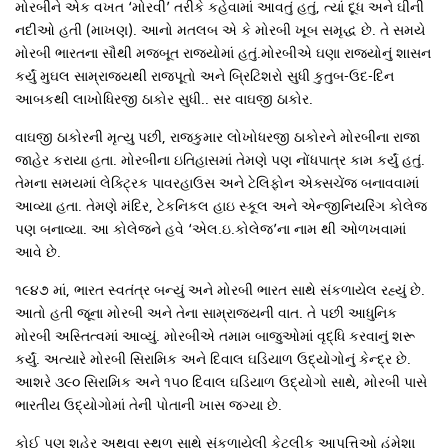
મોરબીને એક વખત ‘મોરવી’ તરીકે કહેવામાં આવતું હતું, ત્યાં દૂધ અને ઘીની
નદીઓ હતી (માખણ). આનો મતલબ એ કે મોરબી ખૂબ સમૃદ્ધ છે. તે સમયે
મોરબી ભારતના સૌથી મજબૂત રાજ્યોમાં હતું.મોરબીએ ઘણા રાજ્યોનું શાસન
કર્યું મુઘલ સામ્રાજ્યથી રાજપૂતો અને બ્રિટિશરો સુધી કુતુબ-ઉદ-દિન
આબકથી લાખોધિરજી ઠાકોર સુધી.. સર વાઘજી ઠાકોર.
વાઘજી ઠાકોરની મૃત્યુ પછી, રાજકુમાર લોખોધરજી ઠાકોરને મોરબીના રાજા
જાહેર કરાયા હતા. મોરબીના ઇતિહાસમાં તેમણે પણ નોંધપાત્ર કામ કર્યું હતું.
તેમના સમયમાં લેક્ટ્રિક પાવરહાઉસ અને ટેલિફોન એક્સચેંજ બનાવવામાં
આવ્યા હતા. તેમણે મંદિર, ટેકનિકલ હાઇ સ્કૂલ અને એન્જીનિયરિંગ કોલેજ
પણ બનાવ્યા. આ કોલેજને હવે ‘એલ.ઇ.કોલેજ’ના નામ થી ઓળખવામાં
આવે છે.
૧૯૪૭ માં, ભારત સ્વતંત્ર બન્યું અને મોરબી ભારત સાથે સંકળાયેલ રહ્યું છે.
આતો હતી જૂના મોરબી અને તેના સામ્રાજ્યની વાત. તે પછી આધુનિક
મોરબી અસ્તિત્વમાં આવ્યું. મોરબીએ તમામ બાજુઓમાં વૃદ્ધિ કરવાનું શરૂ
કર્યું. અત્યારે મોરબી સિરામિક અને દિવાલ ઘડિયાળ ઉદ્યોગોનું કેન્દ્ર છે.
આશરે ૩૯૦ સિરામિક અને ૧૫૦ દિવાલ ઘડિયાળ ઉદ્યોગો સાથે, મોરબી પાસે
ભારતીય ઉદ્યોગોમાં તેની પોતાની ખાસ જગ્યા છે.
કોઈ પણ શહેર અથવા સ્થળ સાથે સંકળાયેલી કેટલીક આપત્તિઓ હંમેશા