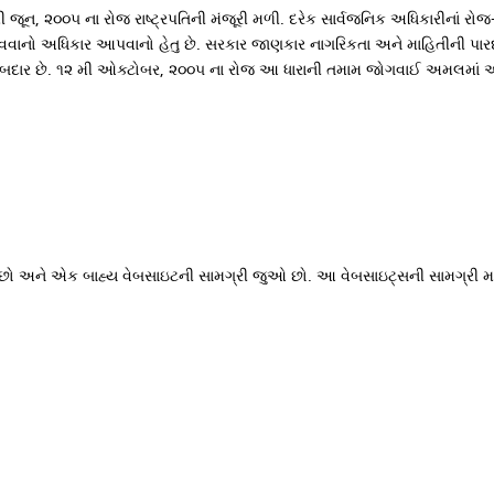
ૂન, ૨૦૦૫ ના રોજ રાષ્ટ્રપતિની મંજૂરી મળી. દરેક સાર્વજનિક અધિકારીનાં રોજ
વાનો અધિકાર આપવાનો હેતુ છે. સરકાર જાણકાર નાગરિકતા અને માહિતીની પારદર્શિતા
વાબદાર છે. ૧૨ મી ઓક્ટોબર, ૨૦૦૫ ના રોજ આ ધારાની તમામ જોગવાઈ અમલમાં 
યા છો અને એક બાહ્ય વેબસાઇટની સામગ્રી જુઓ છો. આ વેબસાઇટ્સની સામગ્રી મા