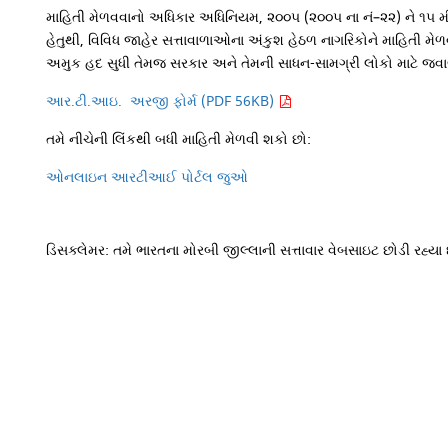
માહિતી મેળવવાનો અધિકાર અધિનિયમ, ૨૦૦૫ (૨૦૦૫ ના નં–૨૨) ને ૧૫ મી જ
હેતુથી, વિવિધ જાહેર સત્તાવાળાઓના અંકુશ હેઠળ નાગરિકોને માહિતી મેળવ
અમુક હદ સુધી તેમજ સરકાર અને તેમની સાધન-સામગ્રી લોકો માટે જ
આર.ટી.આઇ. અરજી ફોર્મ (PDF 56KB)
તમે નીચેની લિંકથી બધી માહિતી મેળવી શકો છો:
ઓનલાઇન આરટીઆઈ પોર્ટલ જુઓ
ડિસક્લેમર: તમે ભારતના મોરબી જીલ્લાની સત્તાવાર વેબસાઇટ છોડી રહ્