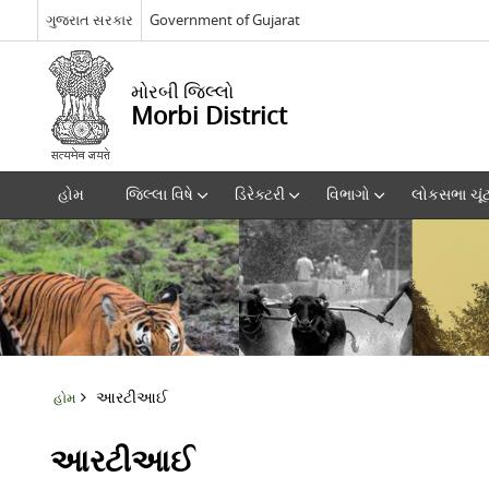
ગુજરાત સરકાર
Government of Gujarat
મોરબી જિલ્લો
Morbi District
હોમ
જિલ્લા વિષે
ડિરેક્ટરી
વિભાગો
લોકસભા ચૂં
આરટીઆઈ
હોમ
આરટીઆઈ