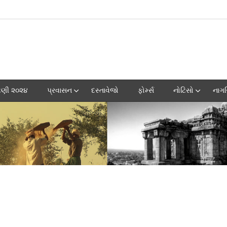
ટણી ૨૦૨૪
પ્રવાસન
દસ્તાવેજો
ફોર્મ્સ
નોટિસો
નાગ