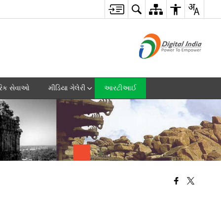
રિક સેવાઓ
મીડિયા ગેલેરી
આરટીઆઈ